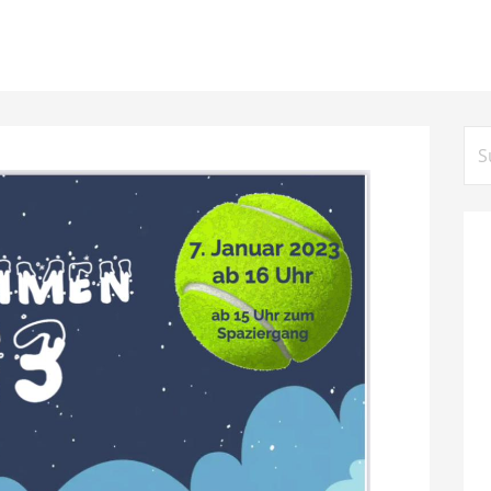
Su
nac