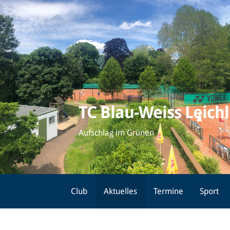
Zum
Inhalt
springen
TC Blau-Weiss Leich
Aufschlag im Grünen
Club
Aktuelles
Termine
Sport